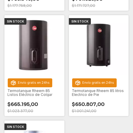
$1.177.758,00
$1.171.727,00
SIN STOCK
SIN STOCK
Envío gratis en 24hs
Envío gratis en 24hs
Termotanque Rheem 85
Termotanque Rheem 85 litros
Listos Eléctrico de Colgar
Electrico de Pie
$665.195,00
$650.807,00
$1.023.377,00
$1.001.241,00
SIN STOCK