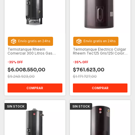
Envío gratis en 24hs
Envío gratis en 24hs
Termotanque Rheem
Termotanque Electrico Colgar
Comercial 300 Litros Gas
Rheem Tec125 Gris125l Color
Natural
Gris Oscuro
-
35
%
OFF
-
35
%
OFF
$6.008.550,00
$761.623,00
$9.243.923,00
$1.171.727,00
COMPRAR
COMPRAR
SIN STOCK
SIN STOCK