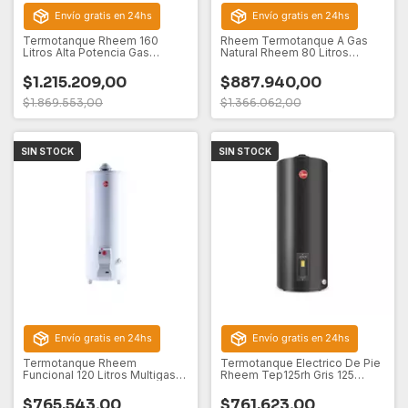
Envío gratis en 24hs
Envío gratis en 24hs
Termotanque Rheem 160
Rheem Termotanque A Gas
Litros Alta Potencia Gas
Natural Rheem 80 Litros
Natural
Modelo Tgnc080rh Gris
Oscuro De Colgar
$1.215.209,00
$887.940,00
$1.869.553,00
$1.366.062,00
SIN STOCK
SIN STOCK
Envío gratis en 24hs
Envío gratis en 24hs
Termotanque Rheem
Termotanque Electrico De Pie
Funcional 120 Litros Multigas
Rheem Tep125rh Gris 125
de Pie
Litros
$765.543,00
$761.623,00