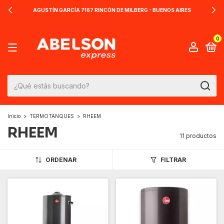
AGUSTÍN GARCÍA 7167 RINCÓN DE MILBERG - BUENOS AIRES
0
Inicio
>
TERMOTANQUES
>
RHEEM
RHEEM
11 productos
ORDENAR
FILTRAR