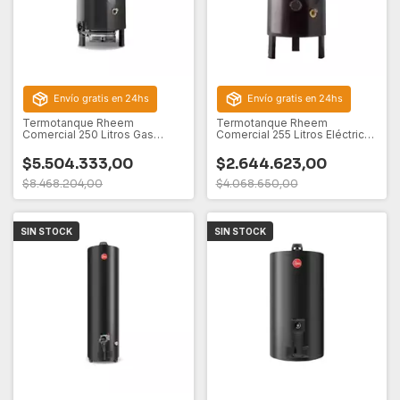
Envío gratis en 24hs
Envío gratis en 24hs
Termotanque Rheem
Termotanque Rheem
Comercial 250 Litros Gas
Comercial 255 Litros Eléctrico
Natural
de Pie
$5.504.333,00
$2.644.623,00
$8.468.204,00
$4.068.650,00
SIN STOCK
SIN STOCK