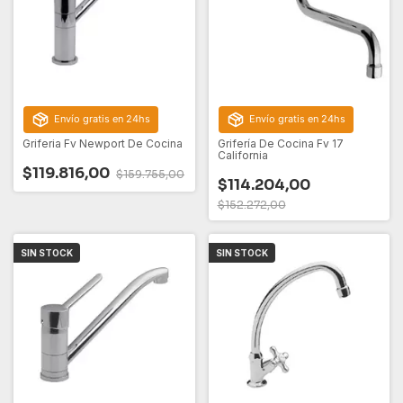
Envío gratis en 24hs
Envío gratis en 24hs
Griferia Fv Newport De Cocina
Grifería De Cocina Fv 17
California
$119.816,00
$159.755,00
$114.204,00
$152.272,00
SIN STOCK
SIN STOCK