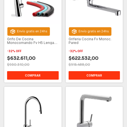
Envío gratis en 24hs
Envío gratis en 24hs
Grifo De Cocina
Griferia Cocina Fv Monoc.
Monocomando Fv H5 Lenga
Pared
Extensible
-
32
%
OFF
-
32
%
OFF
$632.611,00
$622.532,00
$930.310,00
$915.488,00
COMPRAR
COMPRAR