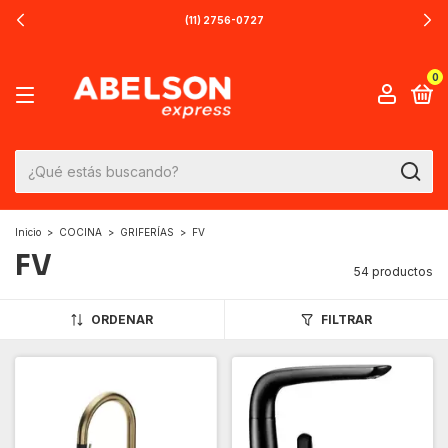
(11) 2756-0727
0
Inicio
>
COCINA
>
GRIFERÍAS
>
FV
FV
54 productos
ORDENAR
FILTRAR