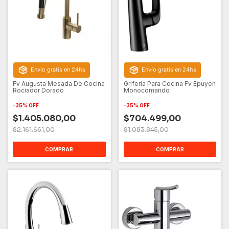
Envío gratis en 24hs
Envío gratis en 24hs
Fv Augusta Mesada De Cocina
Griferia Para Cocina Fv Epuyen
Rociador Dorado
Monocomando
-
35
%
OFF
-
35
%
OFF
$1.405.080,00
$704.499,00
$2.161.661,00
$1.083.845,00
COMPRAR
COMPRAR