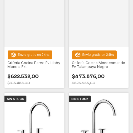
Envío gratis en 24hs
Envío gratis en 24hs
Grifería Cocina Pared Fv Libby
Grifería Cocina Monocomando
Monoc. Ext.
Fv Talampaya Negro
$622.532,00
$473.876,00
$915.488,00
$676.965,00
SIN STOCK
SIN STOCK