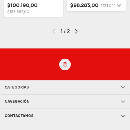
$100.190,00
$98.283,00
$131.044,00
$133.587,00
1
/
2
CATEGORÍAS
NAVEGACIÓN
CONTACTÁNOS