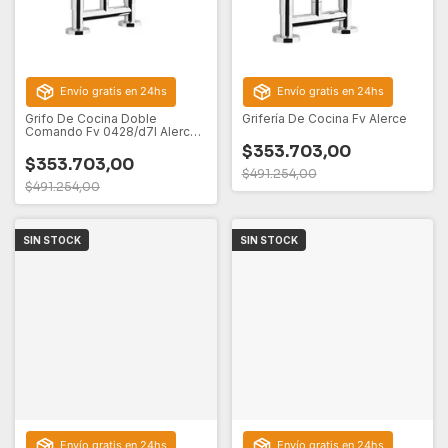
Envío gratis en 24hs
Envío gratis en 24hs
Grifo De Cocina Doble
Grifería De Cocina Fv Alerce
Comando Fv 0428/d7l Alerce
Lever
$353.703,00
$353.703,00
$491.254,00
$491.254,00
SIN STOCK
SIN STOCK
Envío gratis en 24hs
Envío gratis en 24hs