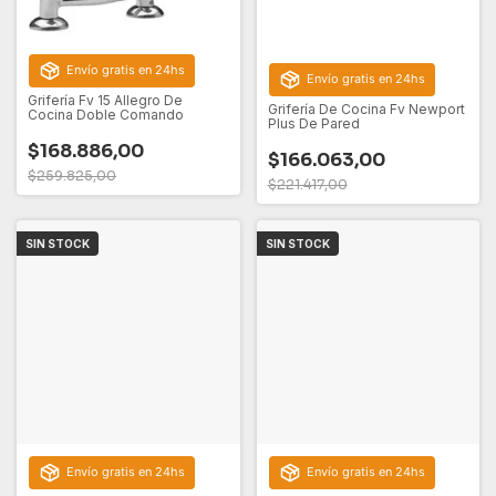
Envío gratis en 24hs
Envío gratis en 24hs
Grifería Fv 15 Allegro De
Grifería De Cocina Fv Newport
Cocina Doble Comando
Plus De Pared
$168.886,00
$166.063,00
$259.825,00
$221.417,00
SIN STOCK
SIN STOCK
Envío gratis en 24hs
Envío gratis en 24hs