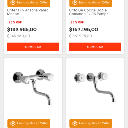
Envío gratis en 24hs
Envío gratis en 24hs
Griferia Fv Arizona Pared
Grifo De Cocina Doble
Monoc.
Comando Fv B6 Pampa
-
25
%
OFF
-
25
%
OFF
$182.985,00
$167.196,00
$243.980,00
$222.928,00
COMPRAR
COMPRAR
Envío gratis en 24hs
Envío gratis en 24hs