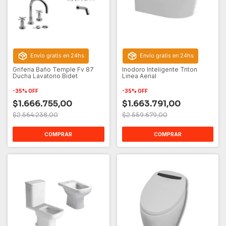
Envío gratis en 24hs
Envío gratis en 24hs
Griferia Baño Temple Fv 87
Inodoro Inteligente Triton
Ducha Lavatorio Bidet
Linea Aerial
-
35
%
OFF
-
35
%
OFF
$1.666.755,00
$1.663.791,00
$2.564.238,00
$2.559.679,00
COMPRAR
COMPRAR