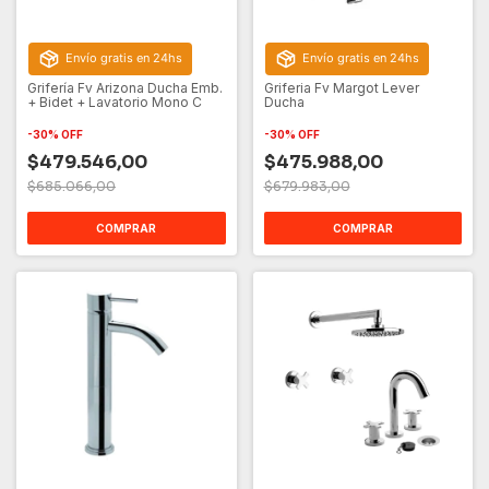
Envío gratis en 24hs
Envío gratis en 24hs
Grifería Fv Arizona Ducha Emb.
Griferia Fv Margot Lever
+ Bidet + Lavatorio Mono C
Ducha
-
30
%
OFF
-
30
%
OFF
$479.546,00
$475.988,00
$685.066,00
$679.983,00
COMPRAR
COMPRAR