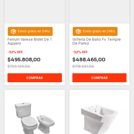
Envío gratis en 24hs
Envío gratis en 24hs
Ferrum Varese Bidet De 1
Grifería De Baño Fv Temple
Agujero
De Pared
-
32
%
OFF
-
32
%
OFF
$495.808,00
$488.465,00
$729.129,00
$718.331,00
COMPRAR