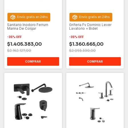
Envío gratis en 24hs
Envío gratis en 24hs
Sanitario Inodoro Ferrum
Griferia Fv Dominic Lever
Marina De Colgar
Lavatorio + Bidet
-
35
%
OFF
-
35
%
OFF
$1.405.383,00
$1.360.665,00
$2.162.127,00
$2.093.330,00
COMPRAR
COMPRAR