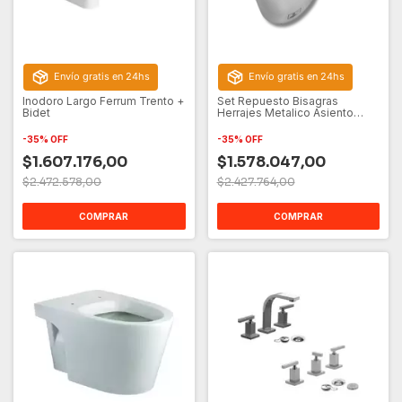
Envío gratis en 24hs
Envío gratis en 24hs
Inodoro Largo Ferrum Trento +
Set Repuesto Bisagras
Bidet
Herrajes Metalico Asiento
Tapa Inodoro
-
35
%
OFF
-
35
%
OFF
$1.607.176,00
$1.578.047,00
$2.472.578,00
$2.427.764,00
COMPRAR
COMPRAR