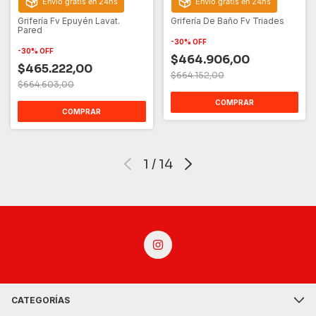
Envío gratis en 24hs
Envío gratis en 24hs
Grifería Fv Epuyén Lavat.
Grifería De Baño Fv Triades
Pared
-
30
%
OFF
-
30
%
OFF
$464.906,00
$465.222,00
$664.152,00
$664.603,00
COMPRAR
COMPRAR
1
/
14
CATEGORÍAS