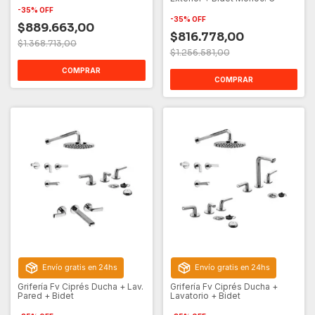
-
35
%
OFF
-
35
%
OFF
$889.663,00
$816.778,00
$1.368.713,00
$1.256.581,00
COMPRAR
COMPRAR
Envío gratis en 24hs
Envío gratis en 24hs
Grifería Fv Ciprés Ducha + Lav.
Grifería Fv Ciprés Ducha +
Pared + Bidet
Lavatorio + Bidet