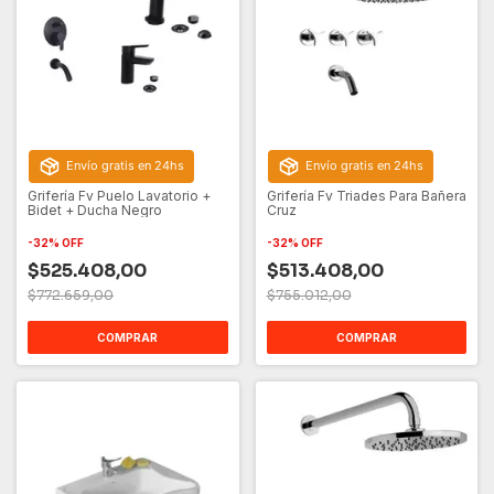
Envío gratis en 24hs
Envío gratis en 24hs
Grifería Fv Puelo Lavatorio +
Grifería Fv Triades Para Bañera
Bidet + Ducha Negro
Cruz
-
32
%
OFF
-
32
%
OFF
$525.408,00
$513.408,00
$772.659,00
$755.012,00
COMPRAR
COMPRAR