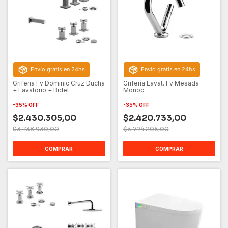
Envío gratis en 24hs
Envío gratis en 24hs
Griferia Fv Dominic Cruz Ducha
Grifería Lavat. Fv Mesada
+ Lavatorio + Bidet
Monoc.
-
35
%
OFF
-
35
%
OFF
$2.430.305,00
$2.420.733,00
$3.738.930,00
$3.724.205,00
COMPRAR
COMPRAR