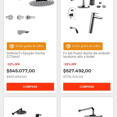
Envío gratis en 24hs
Envío gratis en 24hs
Grifería Fv Epuyén Ducha
Fv set Puelo ducha de embutir
C/Transf
lavatorio alto y bidet
-
32
%
OFF
-
32
%
OFF
$545.077,00
$527.492,00
$801.584,00
$775.723,00
COMPRAR
COMPRAR