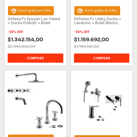
Envío gratis en 24hs
Envío gratis en 24hs
Grifería Fv Epuyen Lav. Pared
Griferías Fv Libby Ducha +
+ Ducha Embutir + Bidet
Lavatorio + Bidet Monoc.
-
35
%
OFF
-
35
%
OFF
$1.342.154,00
$1.159.692,00
$2.064.852,00
$1.784.142,00
COMPRAR
COMPRAR