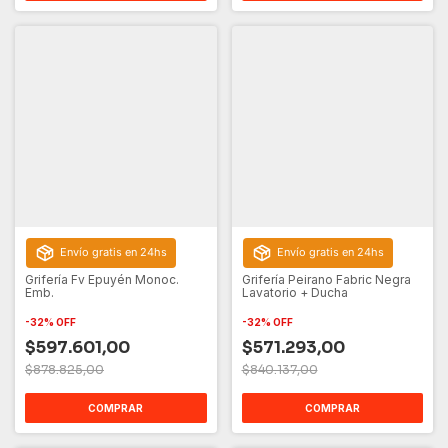
Envío gratis en 24hs
Envío gratis en 24hs
Grifería Fv Epuyén Monoc.
Grifería Peirano Fabric Negra
Emb.
Lavatorio + Ducha
-
32
%
OFF
-
32
%
OFF
$597.601,00
$571.293,00
$878.825,00
$840.137,00
COMPRAR
COMPRAR