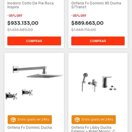
Inodoro Corto De Pie Roca
Griferia Fv Dominic 85 Ducha
Inspira
S/Transf.
-
35
%
OFF
-
35
%
OFF
$933.133,00
$889.663,00
$1.435.589,00
$1.368.713,00
COMPRAR
COMPRAR
Envío gratis en 24hs
Envío gratis en 24hs
Griferia Fv Dominic Ducha
Griferia Fv Libby Ducha
Exterior + Bidet Monoc. C