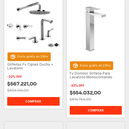
Envío gratis en 24hs
Griferías Fv Cipres Ducha +
Envío gratis en 24hs
Lavatorio
Fv Dominic Grifería Para
Lavatorio Monocomando
-
32
%
OFF
$567.221,00
-
32
%
OFF
$834.149,00
$554.032,00
$814.753,00
COMPRAR
COMPRAR