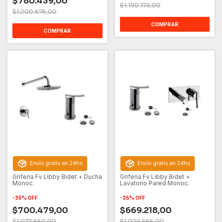
$780.439,00
$1.190.173,00
$1.200.676,00
COMPRAR
COMPRAR
Envío gratis en 24hs
Envío gratis en 24hs
Griferia Fv Libby Bidet + Ducha
Griferia Fv Libby Bidet +
Monoc.
Lavatorio Pared Monoc.
-
35
%
OFF
-
35
%
OFF
$700.479,00
$669.218,00
$1.077.660,00
$1.029.566,00