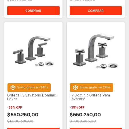
COMPRAR
COMPRAR
Envío gratis en 24hs
Envío gratis en 24hs
Griferia Fv Lavatorio Dominic
Fv Dominic Grifería Para
Lever
Lavatorio
-
35
%
OFF
-
35
%
OFF
$650.250,00
$650.250,00
$1.000.385,00
$1.000.385,00