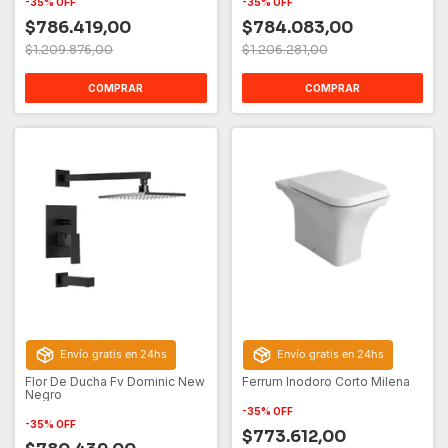
-
35
%
OFF
-
35
%
OFF
$786.419,00
$784.083,00
$1.209.876,00
$1.206.281,00
COMPRAR
COMPRAR
Envío gratis en 24hs
Envío gratis en 24hs
Flor De Ducha Fv Dominic New
Ferrum Inodoro Corto Milena
Negro
-
35
%
OFF
-
35
%
OFF
$773.612,00