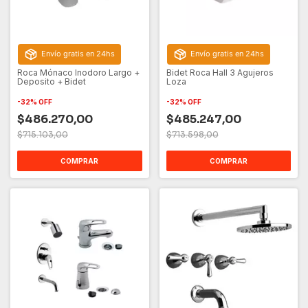
Envío gratis en 24hs
Envío gratis en 24hs
Roca Mónaco Inodoro Largo +
Bidet Roca Hall 3 Agujeros
Deposito + Bidet
Loza
-
32
%
OFF
-
32
%
OFF
$486.270,00
$485.247,00
$715.103,00
$713.598,00
COMPRAR
COMPRAR