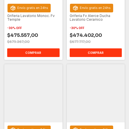
Envío gratis en 24hs
Envío gratis en 24hs
Griferia Lavatorio Monoc. Fv
Griferia Fv Alerce Ducha
Temple
Lavatorio Ceramico
-
30
%
OFF
-
30
%
OFF
$475.557,00
$474.402,00
$679.367,00
$677.717,00
COMPRAR
COMPRAR