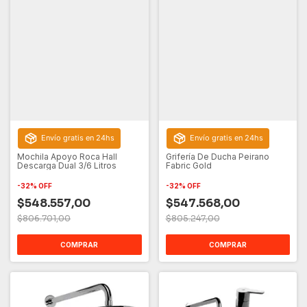
Envío gratis en 24hs
Envío gratis en 24hs
Mochila Apoyo Roca Hall
Grifería De Ducha Peirano
Descarga Dual 3/6 Litros
Fabric Gold
-
32
%
OFF
-
32
%
OFF
$548.557,00
$547.568,00
$806.701,00
$805.247,00
COMPRAR
COMPRAR