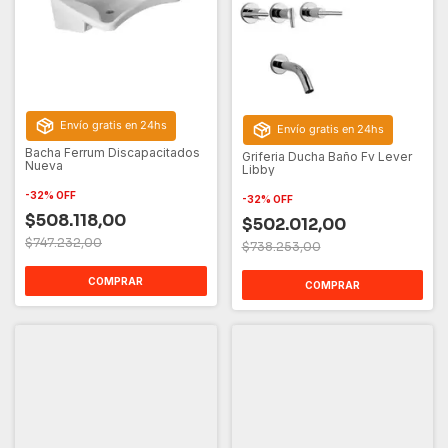
Envío gratis en 24hs
Envío gratis en 24hs
Bacha Ferrum Discapacitados
Griferia Ducha Baño Fv Lever
Nueva
Libby
-
32
%
OFF
-
32
%
OFF
$508.118,00
$502.012,00
$747.232,00
$738.253,00
COMPRAR
COMPRAR