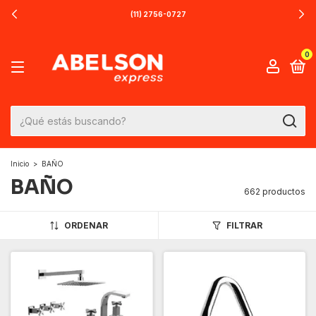
(11) 2756-0727
0
Inicio
>
BAÑO
BAÑO
662 productos
ORDENAR
FILTRAR