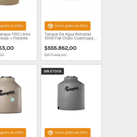
 gratis en 24hs
Envío gratis en 24hs
anque 1100 Litros
Tanque De Agua Rotoplas
eige + Flotante
1000l Flat Chato Cuatricapa
Polietileno
63,00
$555.862,00
00
$817.444,00
SIN STOCK
 gratis en 24hs
Envío gratis en 24hs