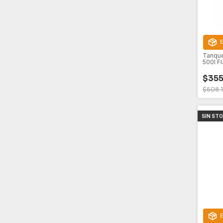
E
Tanque
500l Fl
$355
$508.
SIN ST
E