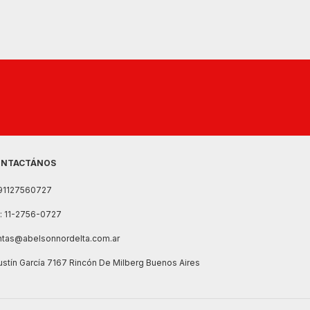
NTACTÁNOS
91127560727
l: 11-2756-0727
ntas@abelsonnordelta.com.ar
stín García 7167 Rincón De Milberg Buenos Aires