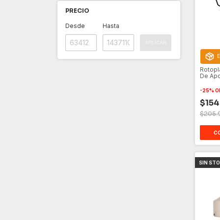
PRECIO
Desde
Hasta
APLICAR
E
Rotopl
De Apo
Agua 6
-
25
%
O
$154
$205.
SIN ST