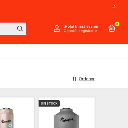
0
¡Hola!
Iniciá sesión
O podés registrarte
Ordenar
SIN STOCK