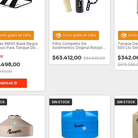
nvío gratis en 24hs
Envío gratis en 24hs
Envío
as M600 Base Negra
Filtro Completo De
Tanque De
yo Para Tanque De
Sedimentos Original Rotoplas
500 Lts Sli
00l
Para Tanque
Vertical Be
$63.412,00
$342.0
FF
$84.549,00
.498,00
$475.086,
997,00
OCK
SIN STOCK
SIN STOCK