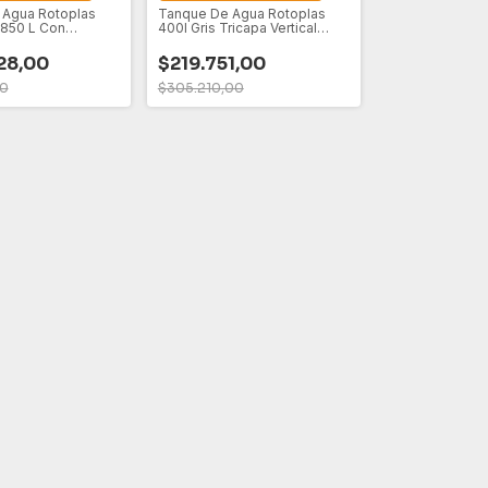
 Agua Rotoplas
Tanque De Agua Rotoplas
 850 L Con
400l Gris Tricapa Vertical
iltro
Polietileno De 100 X 85 Cm
Capa Antibacterial
28,00
$219.751,00
00
$305.210,00