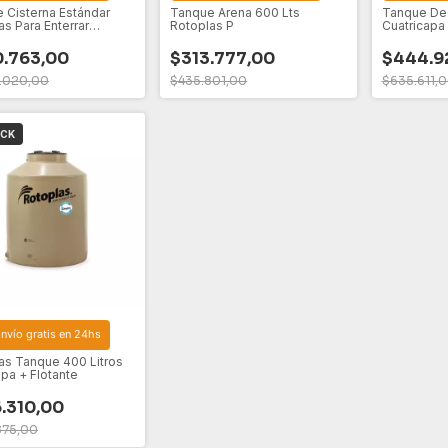
 Cisterna Estándar
Tanque Arena 600 Lts
Tanque De
as Para Enterrar
Rotoplas P
Cuatricapa
do 7 Accesorios 1200
Flotante Y F
.763,00
$313.777,00
$444.9
5.020,00
$435.801,00
$635.611,
OCK
nvío gratis en 24hs
as Tanque 400 Litros
apa + Flotante
.310,00
875,00