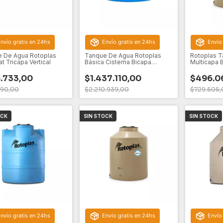
nvío gratis en 24hs
Envío gratis en 24hs
Envío
 De Agua Rotoplas
Tanque De Agua Rotoplas
Rotoplas T
at Tricapa Vertical
Básica Cisterna Bicapa
Multicapa B
Vertical Polietileno 2800l Azul
.733,00
$1.437.110,00
$496.0
190,00
$2.210.939,00
$729.505,
OCK
SIN STOCK
SIN STOCK
nvío gratis en 24hs
Envío gratis en 24hs
Envío