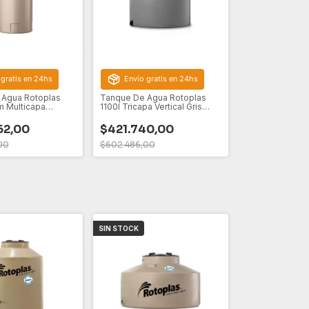
 gratis en 24hs
Envío gratis en 24hs
 Agua Rotoplas
Tanque De Agua Rotoplas
m Multicapa
1100l Tricapa Vertical Gris
ig
Capa Antibacterial
62,00
$421.740,00
00
$602.486,00
SIN STOCK