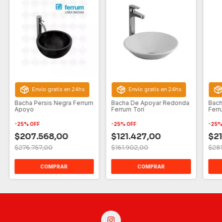
Envío gratis en 24hs
Envío gratis en 24hs
Bacha Persis Negra Ferrum
Bacha De Apoyar Redonda
Bach
Apoyo
Ferrum Tori
Ferr
-
25
%
OFF
-
25
%
OFF
-
25
$207.568,00
$121.427,00
$21
$276.757,00
$161.902,00
$28
COMPRAR
COMPRAR