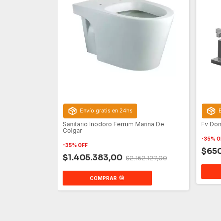
Envío gratis en 24hs
Sanitario Inodoro Ferrum Marina De
Fv Dom
Colgar
-
35
%
O
-
35
%
OFF
$65
$1.405.383,00
$2.162.127,00
COMPRAR