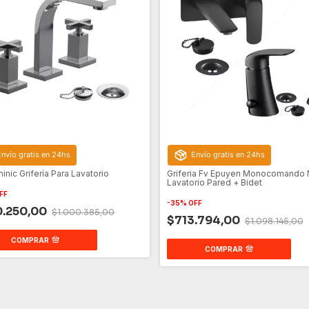
Envío gratis en 24hs
Envío gratis en 24hs
inic Grifería Para Lavatorio
Griferia Fv Epuyen Monocomando
Lavatorio Pared + Bidet
FF
-
35
%
OFF
0.250,00
$1.000.385,00
$713.794,00
$1.098.145,00
COMPRAR
COMPRAR