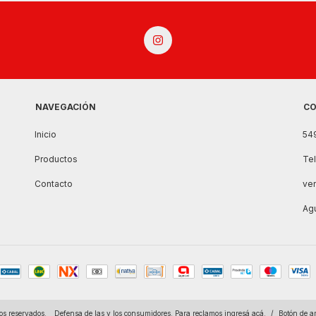
NAVEGACIÓN
CO
Inicio
54
Productos
Te
Contacto
ve
Agu
os reservados.
Defensa de las y los consumidores. Para reclamos
ingresá acá.
/
Botón de a