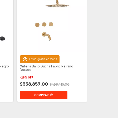
Envío gratis en 24hs
 Negro
Grifería Baño Ducha Fabric Peirano
Dorado
-
28
%
OFF
$358.857,00
$498.413,00
COMPRAR