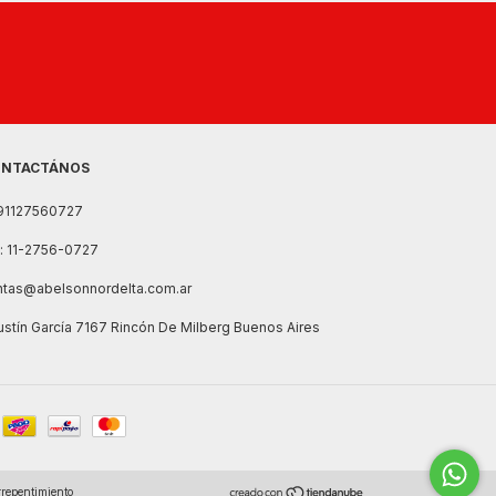
NTACTÁNOS
91127560727
l: 11-2756-0727
ntas@abelsonnordelta.com.ar
stín García 7167 Rincón De Milberg Buenos Aires
rrepentimiento