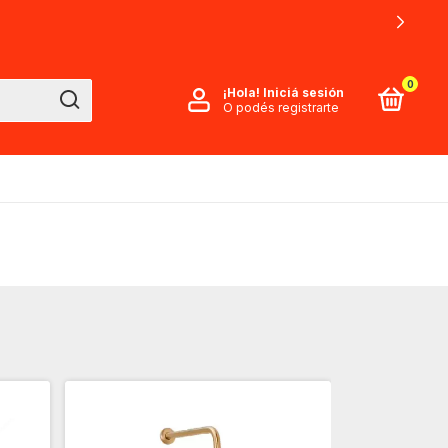
0
¡Hola!
Iniciá sesión
O podés registrarte