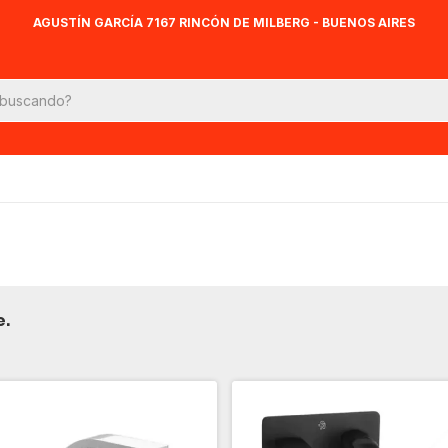
AGUSTÍN GARCÍA 7167 RINCÓN DE MILBERG - BUENOS AIRES
e.