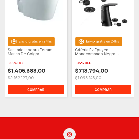
Envío gratis en 24hs
Envío gratis en 24hs
Sanitario Inodoro Ferrum
Griferia Fv Epuyen
Marina De Colgar
Monocomando Negro
Lavatorio Pared + Bidet
-
35
%
OFF
-
35
%
OFF
$1.405.383,00
$713.794,00
$2.162.127,00
$1.098.145,00
COMPRAR
COMPRAR