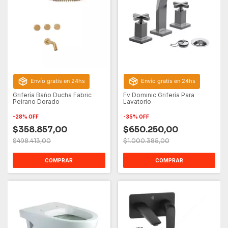
Envío gratis en 24hs
Envío gratis en 24hs
Grifería Baño Ducha Fabric
Fv Dominic Grifería Para
Peirano Dorado
Lavatorio
-
28
%
OFF
-
35
%
OFF
$358.857,00
$650.250,00
$498.413,00
$1.000.385,00
COMPRAR
COMPRAR